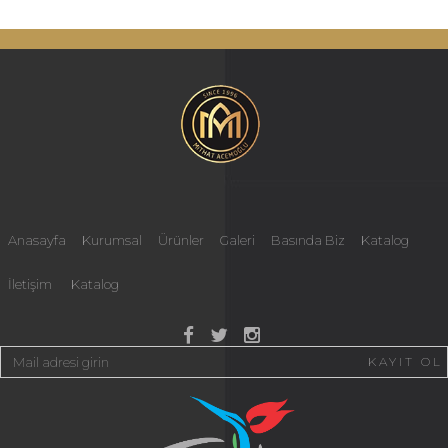
Anasayfa
Kurumsal
Ürünler
Galeri
Basında Biz
Katalog
İletişim
Katalog
KAYIT OL