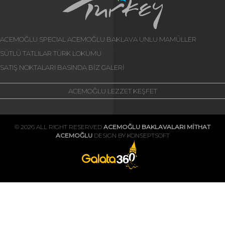
ACEMOĞLU SPECIAL
ACEMOĞLU BAKLAVA
UNLU MAMÜLLER
SÜTLÜ TATLILAR
TÜRK LOKUMU
SATIŞ NOKTALARI
BASINDA BİZ
GALERİ
ACEMOĞLU LEZZET KEŞFET
© 2026 ALL RIGHT RESERVED
ACEMOĞLU BAKLAVALARI MİTHAT
ACEMOĞLU
DESIGN BY KONSEPTSOFT