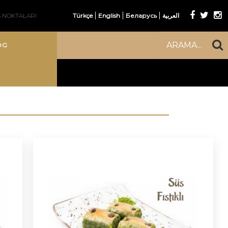
Ş NOKTALARI
Türkçe
English
Беларусь
العربية
ARAMA...
OG