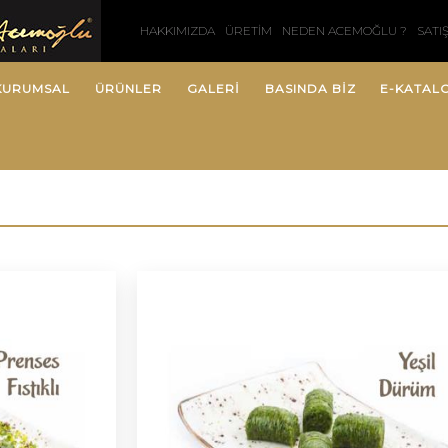
HAKKIMIZDA
ÜRETİM
NEDEN ACEMOĞLU ?
SATI
KURUMSAL
ÜRÜNLER
GALERİ
BASINDA BİZ
E-KATAL