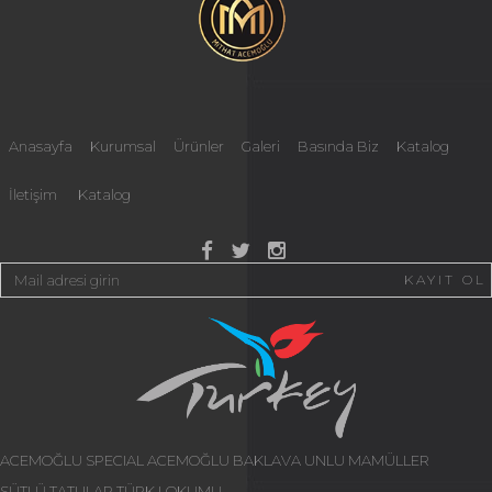
Anasayfa
Kurumsal
Ürünler
Galeri
Basında Biz
Katalog
İletişim
Katalog
KAYIT OL
ACEMOĞLU SPECIAL
ACEMOĞLU BAKLAVA
UNLU MAMÜLLER
SÜTLÜ TATLILAR
TÜRK LOKUMU