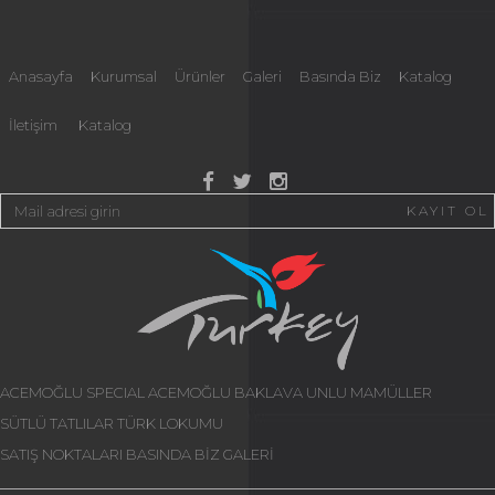
Anasayfa
Kurumsal
Ürünler
Galeri
Basında Biz
Katalog
İletişim
Katalog
KAYIT OL
ACEMOĞLU SPECIAL
ACEMOĞLU BAKLAVA
UNLU MAMÜLLER
SÜTLÜ TATLILAR
TÜRK LOKUMU
SATIŞ NOKTALARI
BASINDA BİZ
GALERİ